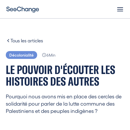
Tous les articles
Décolonialité
6
Min
L
E
P
O
U
V
O
I
R
D
'
É
C
O
U
T
E
R
L
E
S
H
I
S
T
O
I
R
E
S
D
E
S
A
U
T
R
E
S
Pourquoi nous avons mis en place des cercles de
solidarité pour parler de la lutte commune des
Palestiniens et des peuples indigènes ?