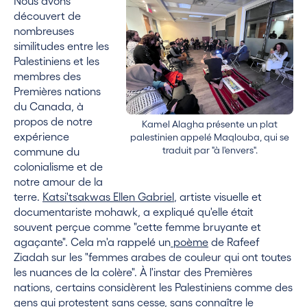
Nous avons
découvert de
nombreuses
similitudes entre les
Palestiniens et les
membres des
Premières nations
du Canada, à
propos de notre
Kamel Alagha présente un plat
expérience
palestinien appelé Maqlouba, qui se
traduit par "à l'envers".
commune du
colonialisme et de
notre amour de la
terre.
Katsi'tsakwas Ellen Gabriel
, artiste visuelle et
documentariste mohawk, a expliqué qu'elle était
souvent perçue comme "cette femme bruyante et
agaçante". Cela m'a rappelé un
poème
de Rafeef
Ziadah sur les "femmes arabes de couleur qui ont toutes
les nuances de la colère". À l'instar des Premières
nations, certains considèrent les Palestiniens comme des
gens qui protestent sans cesse, sans connaître le