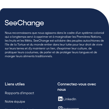
Nous reconnaissons que nous agissons dans le cadre d'un système colonial
qui a longtemps servi à opprimer et à marginaliser les Premières Nations,
les Inuits et les Métis. SeeChange est solidaire des peuples autochtones de
l'île de la Tortue et du monde entier dans leur lutte pour leur droit de vivre
sur leurs terres et d'y maintenir un lien, d'exprimer leur culture, de
pratiquer leurs coutumes, de parler et de protéger leurs langues et de
manger leurs aliments traditionnels.
Liens utiles
Connectez-vous avec
nous
Rapports d'impact
LinkedIn
Notre équipe
Instagram