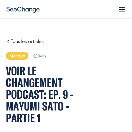
Tous les articles
Mondial
1
Min
V
O
I
R
L
E
C
H
A
N
G
E
M
E
N
T
P
O
D
C
A
S
T
:
E
P
.
9
-
M
A
Y
U
M
I
S
A
T
O
-
P
A
R
T
I
E
1