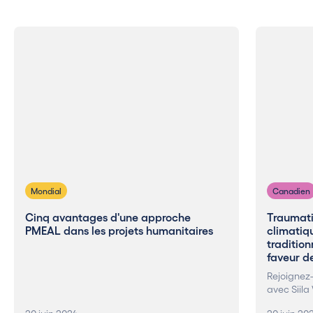
Mondial
Canadien
Cinq avantages d'une approche
Traumat
PMEAL dans les projets humanitaires
climatiqu
tradition
faveur de
Rejoignez-
avec Siila