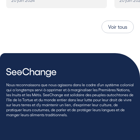
20 juin 2024
20 juin 20
Voir tous
Nous reconnaissons que nous agissons dans le cadre d'un système colonial
qui a longtemps servi à opprimer et à marginaliser les Premières Nations,
les Inuits et les Métis. SeeChange est solidaire des peuples autochtones de
l'île de la Tortue et du monde entier dans leur lutte pour leur droit de vivre
sur leurs terres et d'y maintenir un lien, d'exprimer leur culture, de
pratiquer leurs coutumes, de parler et de protéger leurs langues et de
manger leurs aliments traditionnels.