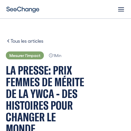
Tous les articles
Mesurer l'impact
1
Min
L
A
P
R
E
S
S
E
:
P
R
I
X
F
E
M
M
E
S
D
E
M
É
R
I
T
E
D
E
L
A
Y
W
C
A
-
D
E
S
H
I
S
T
O
I
R
E
S
P
O
U
R
C
H
A
N
G
E
R
L
E
M
O
N
D
E