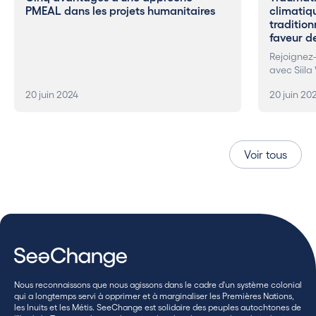
PMEAL dans les projets humanitaires
climatiqu
tradition
faveur de
Rejoignez-
avec Siila
20 juin 2024
20 juin 20
Voir tous
Nous reconnaissons que nous agissons dans le cadre d'un système colonial
qui a longtemps servi à opprimer et à marginaliser les Premières Nations,
les Inuits et les Métis. SeeChange est solidaire des peuples autochtones de