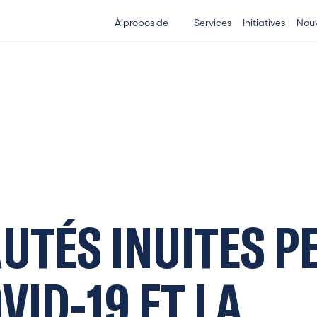
À propos de
Services
Initiatives
Nouv
A
U
T
É
S
I
N
U
I
T
E
S
P
O
V
I
D
-
1
9
E
T
L
A