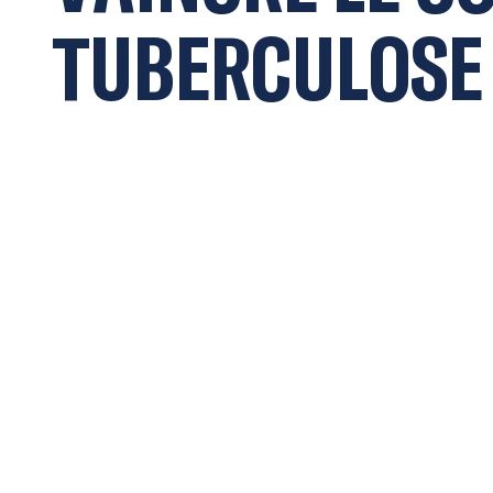
T
U
B
E
R
C
U
L
O
S
E