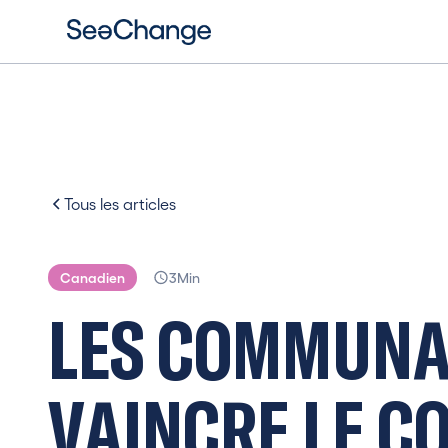
Tous les articles
Canadien
3
Min
L
E
S
C
O
M
M
U
N
V
A
I
N
C
R
E
L
E
C