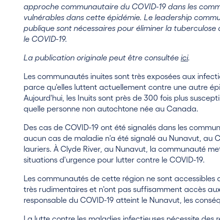
approche communautaire du COVID-19 dans les communa
vulnérables dans cette épidémie. Le leadership comm
publique sont nécessaires pour éliminer la tuberculos
le COVID-19.
La publication originale peut être consultée
ici
.
Les communautés inuites sont très exposées aux infecti
parce qu'elles luttent actuellement contre une autre épi
Aujourd'hui, les Inuits sont près de 300 fois plus suscep
quelle personne non autochtone née au Canada.
Des cas de COVID-19 ont été signalés dans les communa
aucun cas de maladie n'a été signalé au Nunavut, au Can
lauriers. À Clyde River, au Nunavut, la communauté me
situations d'urgence pour lutter contre le COVID-19.
Les communautés de cette région ne sont accessibles qu
très rudimentaires et n'ont pas suffisamment accès aux 
responsable du COVID-19 atteint le Nunavut, les conséq
La lutte contre les maladies infectieuses nécessite de