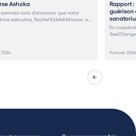
rse Ashoka
Rapport :
guérison 
 sommes ravis d'annoncer que notre
sanatoriu
trice exécutive, Rachel Kiddell-Monroe, a...
En coopérat
SeeChange a
l 2024
9 janvier 2024