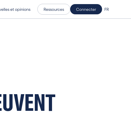
elles et opinions
Ressources
Connecter
FR
E
U
V
E
N
T