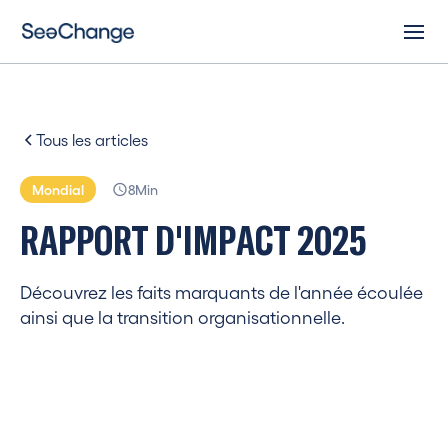
Tous les articles
Mondial
8
Min
R
A
P
P
O
R
T
D
'
I
M
P
A
C
T
2
0
2
5
Découvrez les faits marquants de l'année écoulée
ainsi que la transition organisationnelle.