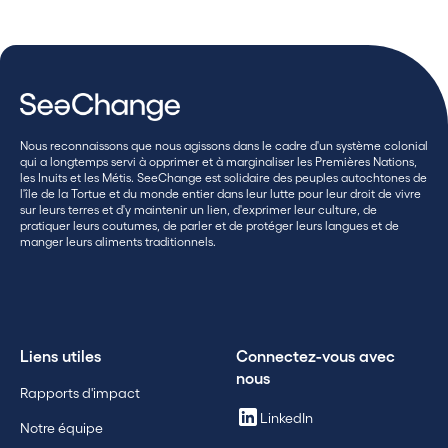
Nous reconnaissons que nous agissons dans le cadre d'un système colonial
qui a longtemps servi à opprimer et à marginaliser les Premières Nations,
les Inuits et les Métis. SeeChange est solidaire des peuples autochtones de
l'île de la Tortue et du monde entier dans leur lutte pour leur droit de vivre
sur leurs terres et d'y maintenir un lien, d'exprimer leur culture, de
pratiquer leurs coutumes, de parler et de protéger leurs langues et de
manger leurs aliments traditionnels.
Liens utiles
Connectez-vous avec
nous
Rapports d'impact
LinkedIn
Notre équipe