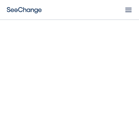
Recherche
B
O
U
R
S
E
S
E
E
C
H
A
N
G
E
C
O
M
M
U
N
I
T
Y
F
I
R
S
T
La bourse créée par le Dahdaleh Institute for
Global Health Research est le fruit d'une
collaboration entre l'Université York et
SeeChange. Elle vise à favoriser la collaboration
entre la recherche et les organisations
communautaires, à promouvoir les pratiques
décoloniales et à contribuer à l'avancement de la
recherche en matière de santé mondiale et