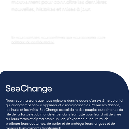
mouvement pour connaître les dernières
nouvelles, histoires et mises à jour.
En vous inscrivant, vous confirmez que vous acceptez notre
politique de confidentialité
.
Nous reconnaissons que nous agissons dans le cadre d'un système colonial
qui a longtemps servi à opprimer et à marginaliser les Premières Nations,
les Inuits et les Métis. SeeChange est solidaire des peuples autochtones de
l'île de la Tortue et du monde entier dans leur lutte pour leur droit de vivre
sur leurs terres et d'y maintenir un lien, d'exprimer leur culture, de
pratiquer leurs coutumes, de parler et de protéger leurs langues et de
manger leurs aliments traditionnels.