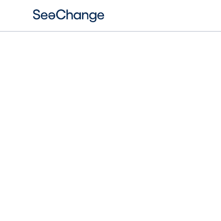
Recherche
É
V
A
L
U
A
T
I
O
N
D
E
L
Œ
U
V
R
E
D
E
S
A
P
P
R
"
C
O
M
M
U
N
I
T
Y
F
I
R
S
D
E
L
A
C
O
N
F
É
R
E
N
C