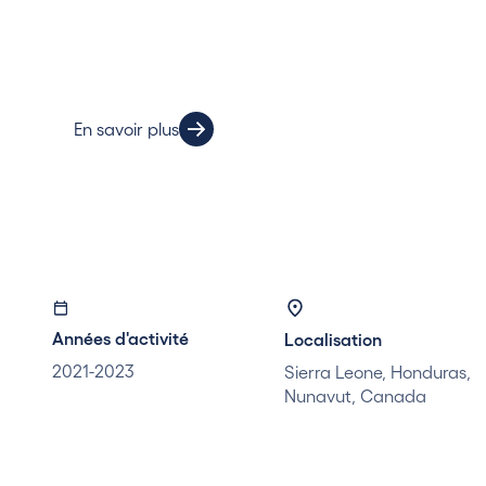
Ce travail a été soutenu par le Co-RIG Phase II G
Advancing Family Medicine et la CMA Foundatio
En savoir plus
Années d'activité
Localisation
2021-2023
Sierra Leone, Honduras,
Nunavut, Canada