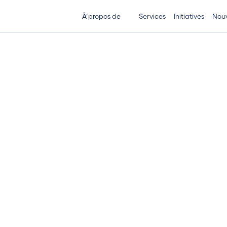
À propos de
Services
Initiatives
Nouv
A
M
I
S
E
E
N
O
C
H
E
S
T
"
A
U
C
O
U
R
S
E
C
O
V
I
D
-
1
9