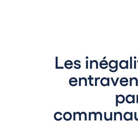
Les inégali
entravent
pa
communaut